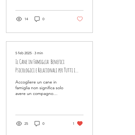
suo carattere equilibrato,
affettuoso e...
14
0
5 feb 2025
∙
3
min
Il Cane in Famiglia: Benefici
Psicologici e Relazionali per Tutti i
Membri
Accogliere un cane in
famiglia non significa solo
avere un compagno
fedele, ma può
trasformarsi in
un’opportunità per miglio I
Benefici...
25
0
1