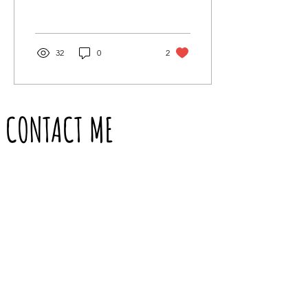
Casal d'Ulivo. Ispezionare...
32
0
2
CONTACT ME