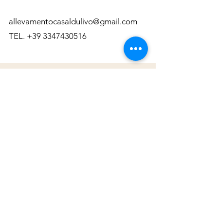
allevamentocasaldulivo@gmail.com
TEL.
+39 3347430516
Allevamento Casal d'Ulivo
Golden Retriever di linea Americana
Via Matiniti Inferiore
Campo Calabro 89052