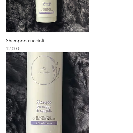
Shampoo cuccioli
Prezzo
12,00 €