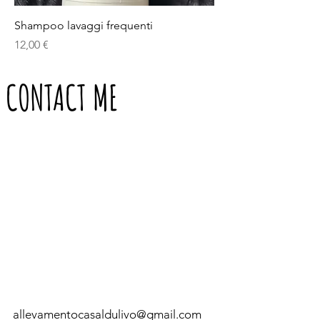
Shampoo lavaggi frequenti
Prezzo
12,00 €
CONTACT ME
allevamentocasaldulivo@gmail.com